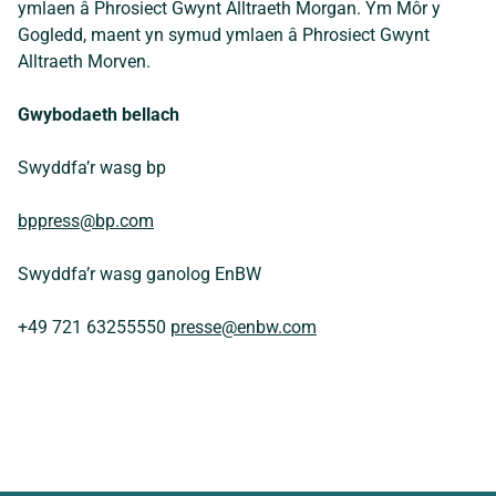
ymlaen â Phrosiect Gwynt Alltraeth Morgan. Ym Môr y
Gogledd, maent yn symud ymlaen â Phrosiect Gwynt
Alltraeth Morven.
Gwybodaeth bellach
Swyddfa’r wasg bp
bppress@bp.com
Swyddfa’r wasg ganolog EnBW
+49 721 63255550
presse@enbw.com