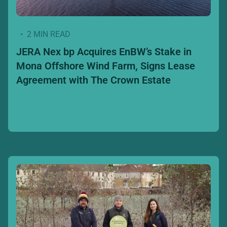
• 2 MIN READ
JERA Nex bp Acquires EnBW’s Stake in
Mona Offshore Wind Farm, Signs Lease
Agreement with The Crown Estate