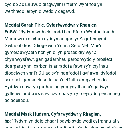
cyd bp ac EnBW, a disgwylir i’r fferm wynt fod yn
weithredol erbyn diwedd y degawd.
Meddai Sarah Pirie, Cyfarfwyddwr y Rhaglen,
EnBW
; “Rydym wrth ein bodd bod Fferm Wynt Alltraeth
Mona wedi sicrhau cydsyniad gan yr Ysgrifennydd
Gwladol dros Ddiogelwch Ynni a Sero Net. Mae’r
gymeradwyaeth hon yn dilyn proses drylwyr a
chynhwysfawr, gan gadarnhau parodrwydd y prosiect i
ddarparu ynni carbon is ar raddfa fawr sy’n cryfhau
diogelwch ynni’r DU ac sy’n hanfodol i gyflawni dyfodol
sero net, gan anelu at leihau’r effaith amgylcheddol.
Byddwn nawr yn parhau ag ymgysylltiad â’r gadwyn
gyflenwi ar draws sawl cwmpas yn y meysydd peirianneg
ac adeiladu.”
Meddai Mark Hudson, Cyfarwyddwr y Rhaglen,
bp
; “Rydym yn ddiolchgar i bawb sydd wedi cyfrannu at y
prosiect hyd yma; mae eu hadborth a’u deialog gwerthfawr