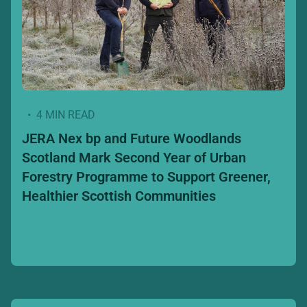
• 4 MIN READ
JERA Nex bp and Future Woodlands
Scotland Mark Second Year of Urban
Forestry Programme to Support Greener,
Healthier Scottish Communities