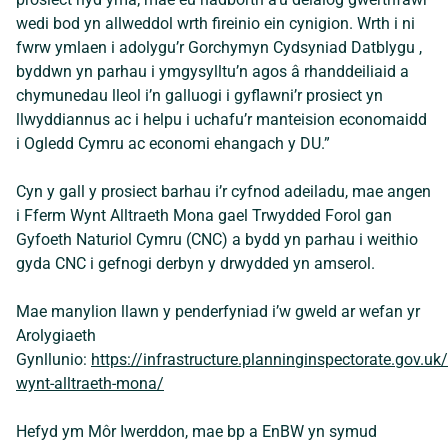
wedi bod yn allweddol wrth fireinio ein cynigion. Wrth i ni
fwrw ymlaen i adolygu’r Gorchymyn Cydsyniad Datblygu ,
byddwn yn parhau i ymgysylltu’n agos â rhanddeiliaid a
chymunedau lleol i’n galluogi i gyflawni’r prosiect yn
llwyddiannus ac i helpu i uchafu’r manteision economaidd
i Ogledd Cymru ac economi ehangach y DU.”
Cyn y gall y prosiect barhau i’r cyfnod adeiladu, mae angen
i Fferm Wynt Alltraeth Mona gael Trwydded Forol gan
Gyfoeth Naturiol Cymru (CNC) a bydd yn parhau i weithio
gyda CNC i gefnogi derbyn y drwydded yn amserol.
Mae manylion llawn y penderfyniad i’w gweld ar wefan yr
Arolygiaeth
Gynllunio:
https://infrastructure.planninginspectorate.gov.uk
wynt-alltraeth-mona/
Hefyd ym Môr Iwerddon, mae bp a EnBW yn symud