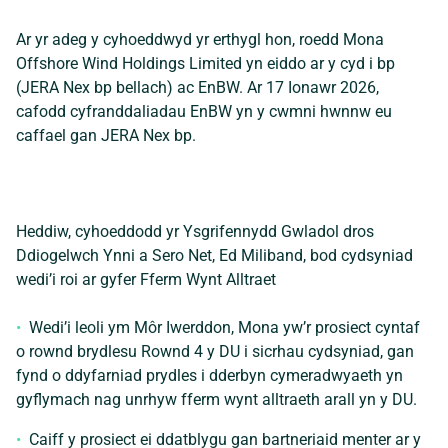
Ar yr adeg y cyhoeddwyd yr erthygl hon, roedd Mona
Offshore Wind Holdings Limited yn eiddo ar y cyd i bp
(JERA Nex bp bellach) ac EnBW. Ar 17 Ionawr 2026,
cafodd cyfranddaliadau EnBW yn y cwmni hwnnw eu
caffael gan JERA Nex bp.
Heddiw, cyhoeddodd yr Ysgrifennydd Gwladol dros
Ddiogelwch Ynni a Sero Net, Ed Miliband, bod cydsyniad
wedi’i roi ar gyfer Fferm Wynt Alltraet
Wedi’i leoli ym Môr Iwerddon, Mona yw’r prosiect cyntaf
o rownd brydlesu Rownd 4 y DU i sicrhau cydsyniad, gan
fynd o ddyfarniad prydles i dderbyn cymeradwyaeth yn
gyflymach nag unrhyw fferm wynt alltraeth arall yn y DU.
Caiff y prosiect ei ddatblygu gan bartneriaid menter ar y