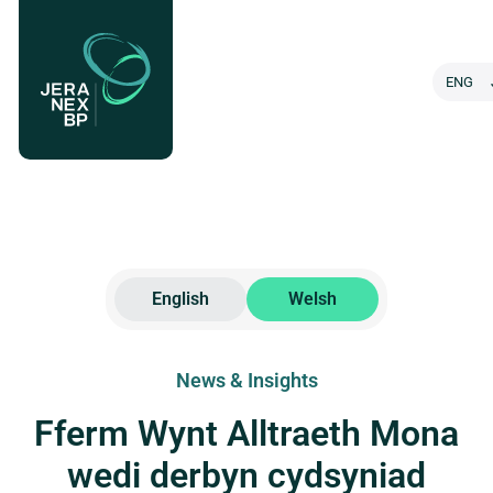
ENG
About us
Our Projects
English
Welsh
News & Insights
News & Insights
Careers
Fferm Wynt Alltraeth Mona
Contact
wedi derbyn cydsyniad